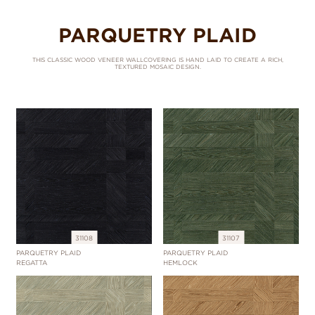
PARQUETRY PLAID
THIS CLASSIC WOOD VENEER WALLCOVERING IS HAND LAID TO CREATE A RICH,
TEXTURED MOSAIC DESIGN.
31108
31107
PARQUETRY PLAID
PARQUETRY PLAID
REGATTA
HEMLOCK