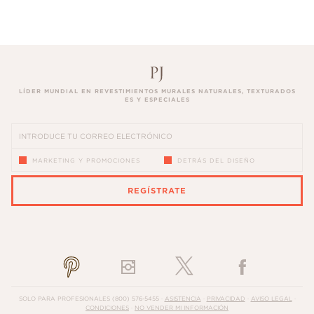
LÍDER MUNDIAL EN REVESTIMIENTOS MURALES NATURALES, TEXTURADOS
ES Y ESPECIALES
MARKETING Y PROMOCIONES
DETRÁS DEL DISEÑO
REGÍSTRATE
PLEASE ENTER A VALID EMAIL ADDRESS
SOLO PARA PROFESIONALES
(800) 576-5455
·
ASISTENCIA
·
PRIVACIDAD
·
AVISO LEGAL
·
CONDICIONES
·
NO VENDER MI INFORMACIÓN