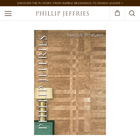
DISCOVER THE PJ STORY, FROM HUMBLE BEGINNINGS TO DESIGN LEADER >