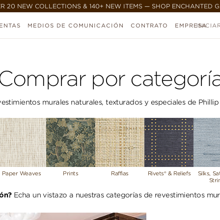
R 20 NEW COLLECTIONS & 140+ NEW ITEMS — SHOP ENCHANTED 
ENTAS
MEDIOS DE COMUNICACIÓN
CONTRATO
EMPRESA
INICIA
Comprar por categorí
stimientos murales naturales, texturados y especiales de Phillip 
Paper Weaves
Prints
Raffias
Rivets® & Reliefs
Silks, S
Stri
ión?
Echa un vistazo a nuestras categorías de revestimientos mur