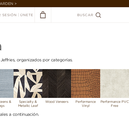
GARDEN >
|
R SESIÓN
ÚNETE
BUSCAR
a
Jeffries, organizados por categorías.
ateens &
Specialty &
Wood Veneers
Performance
Performance PVC
ngs
Metallic Leaf
Vinyl
Free
ales a continuación.