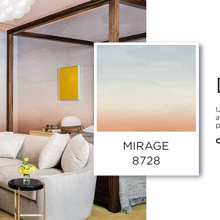
U
a
p
C
MIRAGE
8728