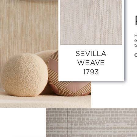
E
e
t
SEVILLA
C
WEAVE
1793